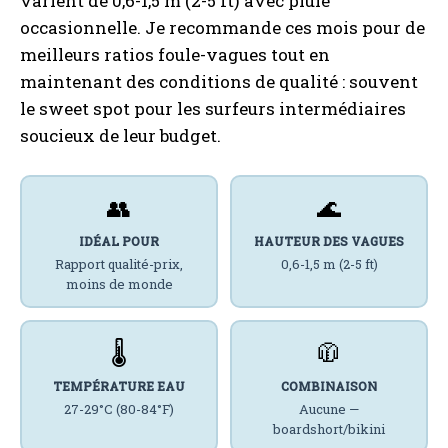
varient de 0,6-1,5 m (2-5 ft) avec pluie
occasionnelle. Je recommande ces mois pour de
meilleurs ratios foule-vagues tout en
maintenant des conditions de qualité : souvent
le sweet spot pour les surfeurs intermédiaires
soucieux de leur budget.
👥
🌊
IDÉAL POUR
HAUTEUR DES VAGUES
Rapport qualité-prix,
0,6-1,5 m (2-5 ft)
moins de monde
🌡️
🧥
TEMPÉRATURE EAU
COMBINAISON
27-29°C (80-84°F)
Aucune —
boardshort/bikini