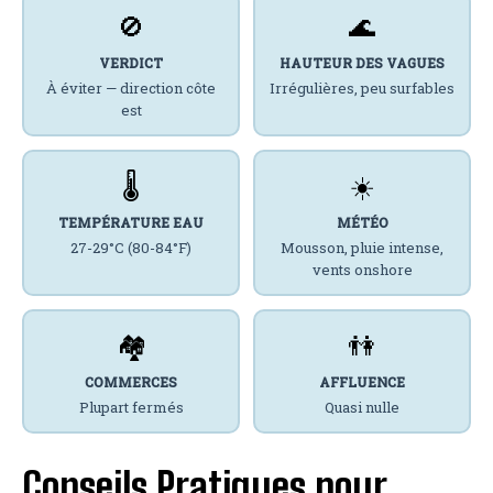
🚫
🌊
VERDICT
HAUTEUR DES VAGUES
À éviter — direction côte
Irrégulières, peu surfables
est
🌡️
☀️
TEMPÉRATURE EAU
MÉTÉO
27-29°C (80-84°F)
Mousson, pluie intense,
vents onshore
🏘️
👫
COMMERCES
AFFLUENCE
Plupart fermés
Quasi nulle
Conseils Pratiques pour