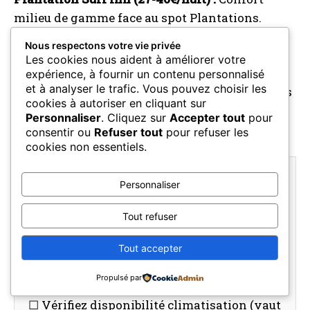
milieu de gamme face au spot Plantations.
Chambres propres avec climatisation, eau
Nous respectons votre vie privée
chaude, WiFi. Plus calme que la scène auberge.
Les cookies nous aident à améliorer votre
expérience, à fournir un contenu personnalisé
et à analyser le trafic. Vous pouvez choisir les
Cozy Cocos (23-37€/nuit) :
Chambres spacieuses
cookies à autoriser en cliquant sur
surplombant le spot Coconuts. Bon WiFi, eau
Personnaliser
. Cliquez sur
Accepter tout
pour
chaude, vues sur l’océan.
consentir ou
Refuser tout
pour refuser les
cookies non essentiels.
Comment Choisir un Hébergement à
Personnaliser
Midigama
Tout refuser
☐ Vérifiez la proximité des spots cibles
(tous à distance de marche)
Tout accepter
☐ Décidez entre ambiance auberge sociale
Propulsé par
(Wombats) vs chambres privées calmes
☐ Vérifiez disponibilité climatisation (vaut